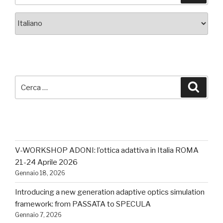
Scegli
una
lingua
CERCA
Cerca:
Cerca
ULTIMI POSTS
V-WORKSHOP ADONI: l’ottica adattiva in Italia ROMA
21-24 Aprile 2026
Gennaio 18, 2026
Introducing a new generation adaptive optics simulation
framework: from PASSATA to SPECULA
Gennaio 7, 2026