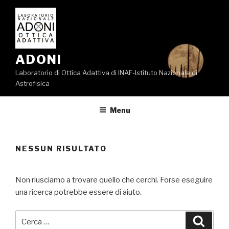
Salta
al
contenuto
ADONI
Laboratorio di Ottica Adattiva di INAF-Istituto Nazionale di
Astrofisica
Menu
NESSUN RISULTATO
Non riusciamo a trovare quello che cerchi. Forse eseguire
una ricerca potrebbe essere di aiuto.
Cerca:
Cerca