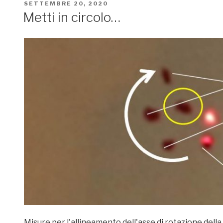
PUBBLICATO
SETTEMBRE 20, 2020
IL
Metti in circolo…
Misure per l'allineamento dell'asse di rotazione della 