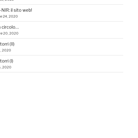
IR: il sito web!
e 24, 2020
n circolo…
e 20, 2020
orri (II)
7, 2020
orri (I)
5, 2020