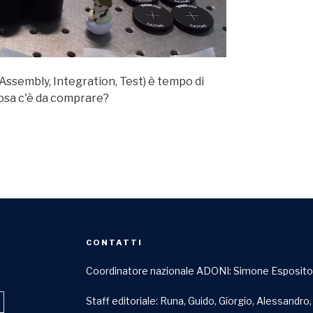
Assembly, Integration, Test) è tempo di
 Cosa c'è da comprare?
CONTATTI
Coordinatore nazionale ADONI: Simone Esposit
Staff editoriale: Runa, Guido, Giorgio, Alessandro