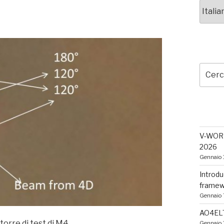
Scegli
una
lingua
CERC
Cerca:
ULTIM
V-WORKS
2026
Gennaio 
Introdu
framew
Gennaio 
AO4ELT
torre di test di M4.
Gennaio 