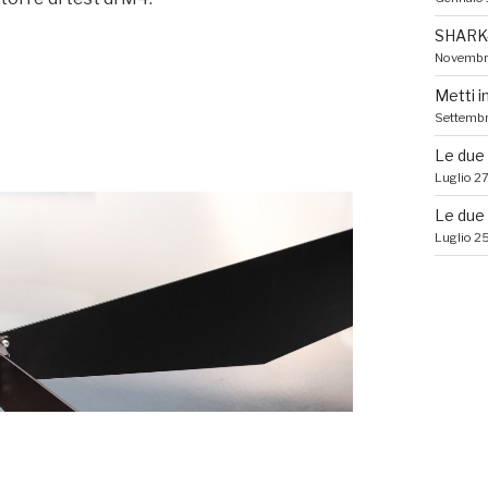
SHARK-N
Novembr
Metti i
Settembr
Le due t
Luglio 2
Le due t
Luglio 2