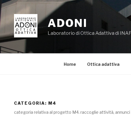
Salta
al
contenuto
ADONI
Laboratorio di Ottica Adattiva di INAF
Home
Ottica adattiva
CATEGORIA:
M4
categoria relativa al progetto M4. raccoglie attività, annunci 