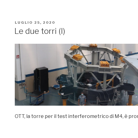
PUBBLICATO
LUGLIO 25, 2020
IL
Le due torri (I)
OTT, la torre per il test interferometrico di M4, è pr