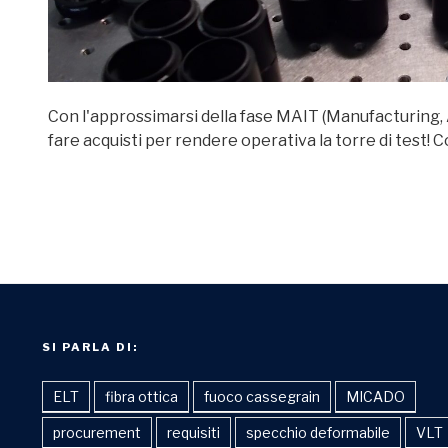
Con l'approssimarsi della fase MAIT (Manufacturing, 
fare acquisti per rendere operativa la torre di test!
SI PARLA DI:
ELT
fibra ottica
fuoco cassegrain
MICADO
procurement
requisiti
specchio deformabile
VLT