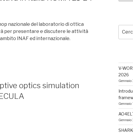
lingua
CERC
hop nazionale del laboratorio di ottica
Cerca:
à per presentare e discutere le attività
n ambito INAF ed internazionale.
ULTIM
V-WORKS
2026
Gennaio 
tive optics simulation
Introdu
PECULA
framew
Gennaio 
AO4ELT
Gennaio 
SHARK-N