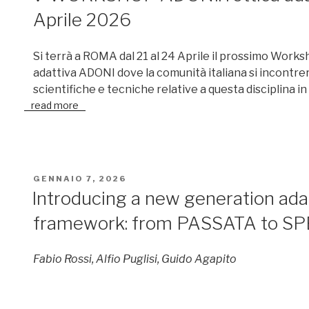
Aprile 2026
Si terrà a ROMA dal 21 al 24 Aprile il prossimo Works
adattiva ADONI dove la comunità italiana si incontrer
scientifiche e tecniche relative a questa disciplina i
read more
PUBBLICATO
GENNAIO 7, 2026
IL
Introducing a new generation adap
framework: from PASSATA to S
Fabio Rossi, Alfio Puglisi, Guido Agapito