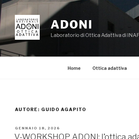
Salta
al
contenuto
ADONI
Laboratorio di Ottica Adattiva di INAF
Home
Ottica adattiva
AUTORE:
GUIDO AGAPITO
PUBBLICATO
GENNAIO 18, 2026
IL
V-WORKSHOP ADONI: l’ottica adat