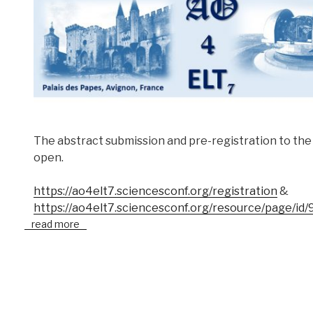
The abstract submission and pre-registration to th
open.
https://ao4elt7.sciencesconf.org/registration
&
https://ao4elt7.sciencesconf.org/resource/page/id/
read more