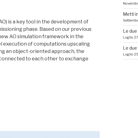
Novembr
Metti i
Settembr
AO) is a key tool in the development of
missioning phase. Based on our previous
Le due t
new AO simulation framework in the
Luglio 2
lel execution of computations upscaling
Le due t
ing an object-oriented approach, the
Luglio 2
s connected to each other to exchange