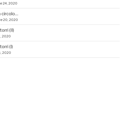
e 24, 2020
n circolo…
e 20, 2020
orri (II)
7, 2020
orri (I)
5, 2020