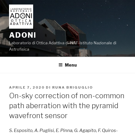
Salta
al
contenuto
ADONI
Laboratorio di Ottica Adattiva di INAF-Istituto Nazionale di
Astrofisica
Menu
PUBBLICATO
APRILE 7, 2020
DI
RUNA BRIGUGLIO
IL
On-sky correction of non-common
path aberration with the pyramid
wavefront sensor
S. Esposito, A. Puglisi, E. Pinna, G. Agapito, F. Quiros-