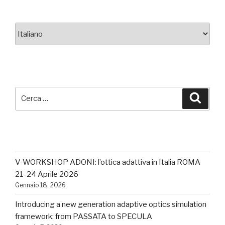
Scegli
una
lingua
CERCA
Cerca:
Cerca
ULTIMI POSTS
V-WORKSHOP ADONI: l’ottica adattiva in Italia ROMA
21-24 Aprile 2026
Gennaio 18, 2026
Introducing a new generation adaptive optics simulation
framework: from PASSATA to SPECULA