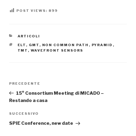
POST VIEWS:
899
CATEGORIE
ARTICOLI
TAG
ELT
,
GMT
,
NON COMMON PATH
,
PYRAMID
,
TMT
,
WAVEFRONT SENSORS
Navigazione
PRECEDENTE
Articolo
articoli
precedente:
15° Consortium Meeting di MICADO –
Restando a casa
SUCCESSIVO
Articolo
successivo
SPIE Conference, new date